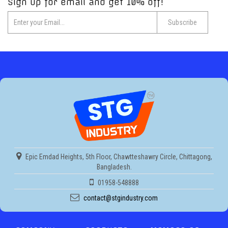
Sign up for email and get 10% off!
Epic Emdad Heights, 5th Floor, Chawtteshawry Circle, Chittagong,
Bangladesh.
01958-548888
contact@stgindustry.com