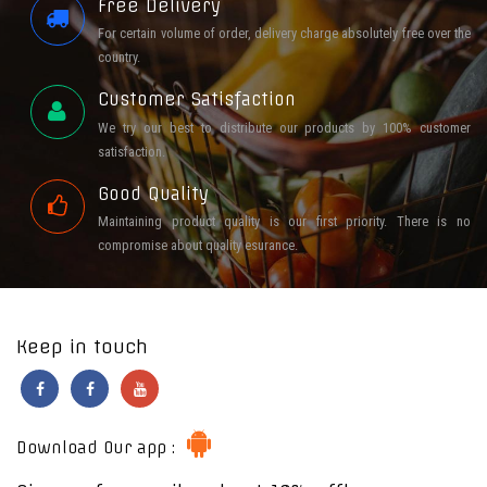
Free Delivery
For certain volume of order, delivery charge absolutely free over the
country.
Customer Satisfaction
We try our best to distribute our products by 100% customer
satisfaction.
Good Quality
Maintaining product quality is our first priority. There is no
compromise about quality esurance.
Keep in touch
Download Our app :