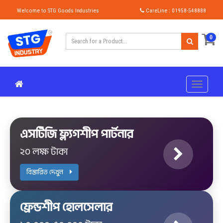
Welcome to STG Goods Industries
CareLine : 01958-548888
0
এসটিজি ফ্ল্যগশীপ পার্টনার
২০ লক্ষ টাকা
বিস্তারিত দেখুন
ফ্রেন্ডশীপ হোলসেলার